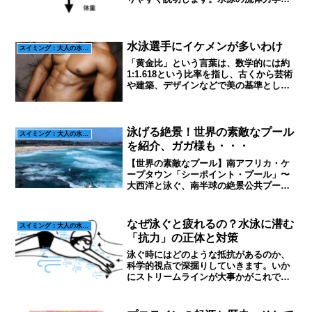
理解するには、どんな力が泳ぐ人の体に
加わり、それらの力がそれぞれにどう作
用し合っているのかを知る必要がありま
す。まず泳ぐ速さと加速度は推進力、抗
水泳選手にイケメンが多いわけ
スイミング：大人の水泳科学
力、慣性パラメーターで決まりますが、
「黄金比」という言葉は、数学的には約
説明します
1:1.618という比率を指し、古くから芸術
や建築、デザインなどで美の基準として
語られてきました。これを人間の容姿や
体型に当てはめ、「イケメンの黄金比」
という考え方も存在しますが、実際には
美しさは多くの要...
泳げる絶景！世界の素敵なプール
スイミング：大人の水泳科学
を紹介、ガガ様も・・・
【世界の素敵なプール】南アフリカ・ケ
ープタウン「シーポイント・プール」〜
大西洋と泳ぐ、南半球の絶景公共プー
ル〜海と溶け合うような開放感ケープタ
ウンの大西洋沿いに広がる「シーポイン
ト・プール（Sea Point Pavilion
なぜ泳ぐと疲れるの？水泳に潜む
スイミング：大人の水泳科学
Pool）」...
「抗力」の正体と対策
泳ぐ時にはどのような抵抗があるのか、
科学的視点で深掘りしていきます。いか
にストリームラインが大事かがこれでわ
かりますし、水泳がまた面白くなります