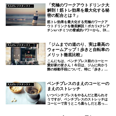
「究極のワークアウトドリンク大
大人のレジスタンストレーニング
解剖！筋トレ効果を最大化する秘
密の配合とは？」
筋トレ効果を最大化する究極のワークア
ウトドリンクを徹底解説！ポカリxクレア
チンxハチミツの脅威的パワーから、DIY
レシピ、意外な効果を持つ食材まで。最
新の科学的根拠に基づいた情報と、プロ
愛用の秘伝レシピを公開。トレーニング
「ジムまでの道のり、実は最高の
大人のレジスタンストレーニング
効果を倍にする魔法のドリンクで、あな
ウォームアップ！歩きと自転車の
たの筋トレライフが変わる
メリット徹底比較」
こんにちは、ベンチプレス前のコーヒー
愛好家の皆さん！今日は、ジムに向かう
際の移動手段について、特に「歩き」と
「自転車」のメリットを徹底的に比較し
てみたいと思います。実は、ジムに向か
う道のりこそが、最高のウォームアップ
ベンチプレスのまえのコーヒーの
大人のレジスタンストレーニング
になる可能性があるんです...
まえのストレッチ
いつベンチプレスをやるんだと怒られそ
うですが、ベンチプレスのストレッチは
コーヒーで言うところ蒸らしだと思って
いますストレッチをすることによって、
ベンチのテクニックであるブリッチ、肩
甲骨の可動域を広げて高重量を扱う土台