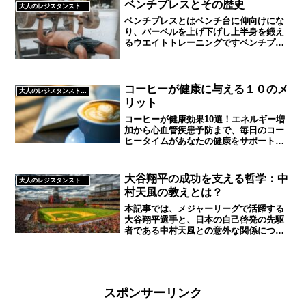
ベンチプレスとその歴史
大人のレジスタンストレーニング
作りを養っていきましょう...
ベンチプレスとはベンチ台に仰向けにな
り、バーベルを上げ下げし上半身を鍛え
るウエイトトレーニングですベンチプレ
スで鍛えられる筋肉大胸筋（胸）を中心
に三角筋（肩）、上腕三頭筋（腕）これ
らを同時に鍛えることができますおじさ
んにはこれだけ鍛えられた...
コーヒーが健康に与える１０のメ
大人のレジスタンストレーニング
リット
コーヒーが健康効果10選！エネルギー増
加から心血管疾患予防まで、毎日のコー
ヒータイムがあなたの健康をサポートし
ます
大谷翔平の成功を支える哲学：中
大人のレジスタンストレーニング
村天風の教えとは？
本記事では、メジャーリーグで活躍する
大谷翔平選手と、日本の自己啓発の先駆
者である中村天風との意外な関係につい
て掘り下げます。大谷選手が中村天風の
哲学から得たメンタルの強化や自己管理
の重要性について詳しく解説し、彼の成
功の秘訣を明らかにします。スポーツ選
手だけではなく、ビジネスや日常生活に
スポンサーリンク
おいても役立つ中村天風の教えを通じ