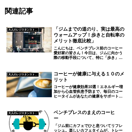
関連記事
「ジムまでの道のり、実は最高の
大人のレジスタンストレーニング
ウォームアップ！歩きと自転車の
メリット徹底比較」
こんにちは、ベンチプレス前のコーヒー
愛好家の皆さん！今日は、ジムに向かう
際の移動手段について、特に「歩き」と
「自転車」のメリットを徹底的に比較し
てみたいと思います。実は、ジムに向か
う道のりこそが、最高のウォームアップ
コーヒーが健康に与える１０のメ
大人のレジスタンストレーニング
になる可能性があるんです...
リット
コーヒーが健康効果10選！エネルギー増
加から心血管疾患予防まで、毎日のコー
ヒータイムがあなたの健康をサポートし
ます
ベンチプレスのまえのコーヒ
大人のレジスタンストレーニング
ー
「ジム前にカフェでひと息ついてリフレ
ッシュ。楽しいカフェタイムが、トレー