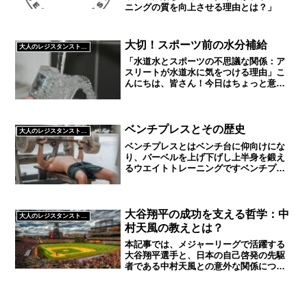
ニングの質を向上させる理由とは？」
大切！スポーツ前の水分補給
大人のレジスタンストレーニング
「水道水とスポーツの不思議な関係：ア
スリートが水道水に気をつける理由」こ
んにちは、皆さん！今日はちょっと意外
なテーマに迫ってみましょう。タイトル
を見て「え、水道水？」と思った方もい
るでしょう。そうです、水道水です。普
段何気なく飲んでいるこの...
ベンチプレスとその歴史
大人のレジスタンストレーニング
ベンチプレスとはベンチ台に仰向けにな
り、バーベルを上げ下げし上半身を鍛え
るウエイトトレーニングですベンチプレ
スで鍛えられる筋肉大胸筋（胸）を中心
に三角筋（肩）、上腕三頭筋（腕）これ
らを同時に鍛えることができますおじさ
んにはこれだけ鍛えられた...
大谷翔平の成功を支える哲学：中
大人のレジスタンストレーニング
村天風の教えとは？
本記事では、メジャーリーグで活躍する
大谷翔平選手と、日本の自己啓発の先駆
者である中村天風との意外な関係につい
て掘り下げます。大谷選手が中村天風の
哲学から得たメンタルの強化や自己管理
の重要性について詳しく解説し、彼の成