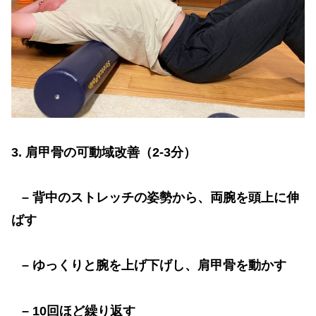
3.
肩甲骨の可動域改善（
2-3
分）
–
背中のストレッチの姿勢から、両腕を頭上に伸
ばす
–
ゆっくりと腕を上げ下げし、肩甲骨を動かす
– 10
回ほど繰り返す