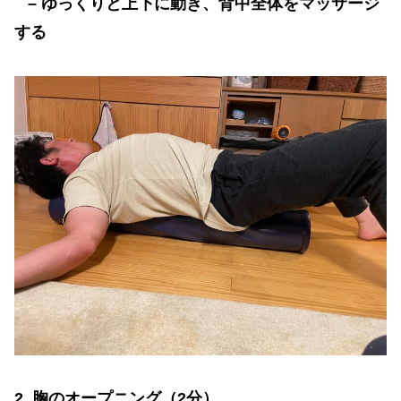
–
ゆっくりと上下に動き、背中全体をマッサージ
する
2.
胸のオープニング（
2
分）