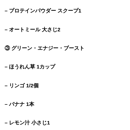
–
プロテインパウダー
スクープ
1
–
オートミール
大さじ
2
③
グリーン・エナジー・ブースト
–
ほうれん草
1
カップ
–
リンゴ
1/2
個
–
バナナ
1
本
–
レモン汁
小さじ
1