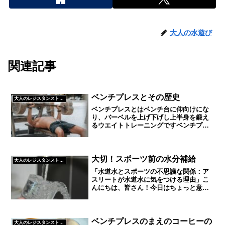
大人の水遊び
関連記事
ベンチプレスとその歴史
大人のレジスタンストレーニング
ベンチプレスとはベンチ台に仰向けにな
り、バーベルを上げ下げし上半身を鍛え
るウエイトトレーニングですベンチプレ
スで鍛えられる筋肉大胸筋（胸）を中心
に三角筋（肩）、上腕三頭筋（腕）これ
らを同時に鍛えることができますおじさ
んにはこれだけ鍛えられた...
大切！スポーツ前の水分補給
大人のレジスタンストレーニング
「水道水とスポーツの不思議な関係：ア
スリートが水道水に気をつける理由」こ
んにちは、皆さん！今日はちょっと意外
なテーマに迫ってみましょう。タイトル
を見て「え、水道水？」と思った方もい
るでしょう。そうです、水道水です。普
段何気なく飲んでいるこの...
ベンチプレスのまえのコーヒーの
大人のレジスタンストレーニング