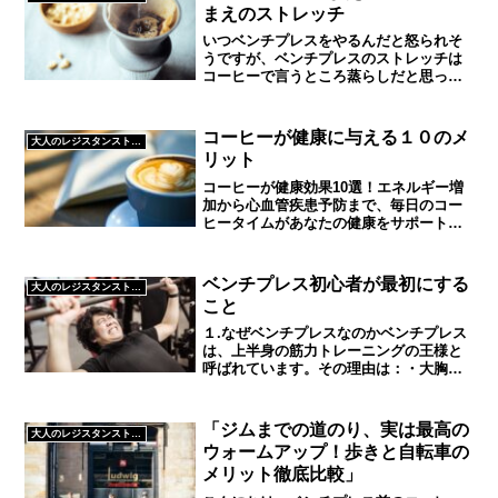
まえのストレッチ
いつベンチプレスをやるんだと怒られそ
うですが、ベンチプレスのストレッチは
コーヒーで言うところ蒸らしだと思って
いますストレッチをすることによって、
ベンチのテクニックであるブリッチ、肩
甲骨の可動域を広げて高重量を扱う土台
コーヒーが健康に与える１０のメ
大人のレジスタンストレーニング
作りを養っていきましょう...
リット
コーヒーが健康効果10選！エネルギー増
加から心血管疾患予防まで、毎日のコー
ヒータイムがあなたの健康をサポートし
ます
ベンチプレス初心者が最初にする
大人のレジスタンストレーニング
こと
１.なぜベンチプレスなのかベンチプレス
は、上半身の筋力トレーニングの王様と
呼ばれています。その理由は：・大胸
筋、三角筋、上腕三頭筋を同時を同時に
鍛えられるそして、ダイエットにも、も
っとも効果を感じられる種目だと個人的
「ジムまでの道のり、実は最高の
大人のレジスタンストレーニング
には思ってます。ダイエッ...
ウォームアップ！歩きと自転車の
メリット徹底比較」