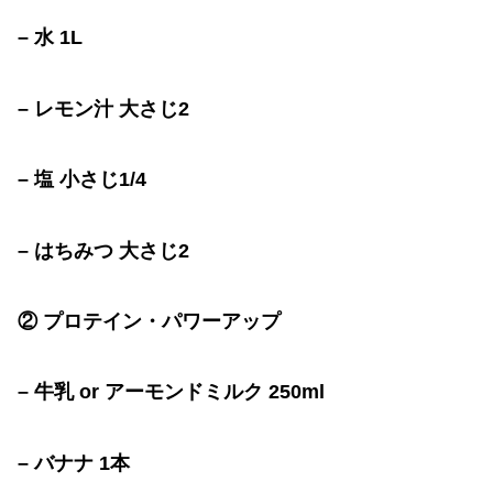
–
水
1L
–
レモン汁
大さじ
2
–
塩
小さじ
1/4
–
はちみつ
大さじ
2
②
プロテイン・パワーアップ
–
牛乳
or
アーモンドミルク
250ml
–
バナナ
1
本