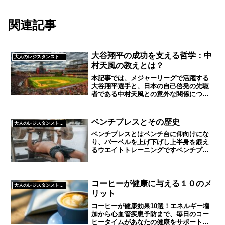
関連記事
大谷翔平の成功を支える哲学：中
大人のレジスタンストレーニング
村天風の教えとは？
本記事では、メジャーリーグで活躍する
大谷翔平選手と、日本の自己啓発の先駆
者である中村天風との意外な関係につい
て掘り下げます。大谷選手が中村天風の
哲学から得たメンタルの強化や自己管理
の重要性について詳しく解説し、彼の成
ベンチプレスとその歴史
大人のレジスタンストレーニング
功の秘訣を明らかにします。スポーツ選
ベンチプレスとはベンチ台に仰向けにな
手だけではなく、ビジネスや日常生活に
り、バーベルを上げ下げし上半身を鍛え
おいても役立つ中村天風の教えを通じ
るウエイトトレーニングですベンチプレ
て、大谷選手がどのようにして高いパフ
スで鍛えられる筋肉大胸筋（胸）を中心
ォーマンスを維持しているのか、その背
に三角筋（肩）、上腕三頭筋（腕）これ
景に迫ります。
らを同時に鍛えることができますおじさ
んにはこれだけ鍛えられた...
コーヒーが健康に与える１０のメ
大人のレジスタンストレーニング
リット
コーヒーが健康効果10選！エネルギー増
加から心血管疾患予防まで、毎日のコー
ヒータイムがあなたの健康をサポートし