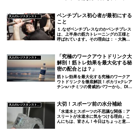
ます
ベンチプレス初心者が最初にする
大人のレジスタンストレーニング
こと
１.なぜベンチプレスなのかベンチプレス
は、上半身の筋力トレーニングの王様と
呼ばれています。その理由は：・大胸
筋、三角筋、上腕三頭筋を同時を同時に
鍛えられるそして、ダイエットにも、も
っとも効果を感じられる種目だと個人的
「究極のワークアウトドリンク大
大人のレジスタンストレーニング
には思ってます。ダイエッ...
解剖！筋トレ効果を最大化する秘
密の配合とは？」
筋トレ効果を最大化する究極のワークア
ウトドリンクを徹底解説！ポカリxクレア
チンxハチミツの脅威的パワーから、DIY
レシピ、意外な効果を持つ食材まで。最
新の科学的根拠に基づいた情報と、プロ
愛用の秘伝レシピを公開。トレーニング
大切！スポーツ前の水分補給
大人のレジスタンストレーニング
効果を倍にする魔法のドリンクで、あな
「水道水とスポーツの不思議な関係：ア
たの筋トレライフが変わる
スリートが水道水に気をつける理由」こ
んにちは、皆さん！今日はちょっと意外
なテーマに迫ってみましょう。タイトル
を見て「え、水道水？」と思った方もい
るでしょう。そうです、水道水です。普